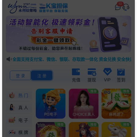
10
账！全面支持支付宝、微信、银联、存取款一体化 资金兑换 安全快速，
登 录
注 册
充值
提现
VIP
签到
热门
真人
电子
棋牌