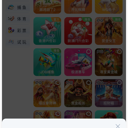
捕鱼
体育
彩票
试玩